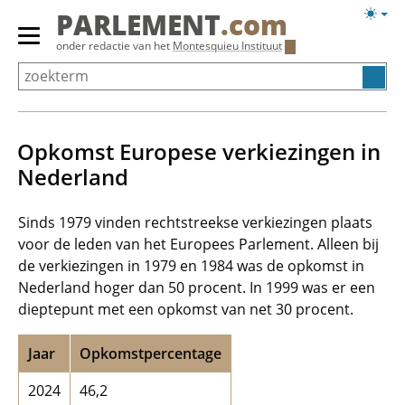
Overslaan
Licht
PARLEMENT
.com
en
weerg
Primair
onder redactie van het
Montesquieu Instituut
naar
menu
de
tonen/verbergen
inhoud
gaan
Opkomst Europese verkiezingen in
Nederland
Sinds 1979 vinden rechtstreekse verkiezingen plaats
voor de leden van het Europees Parlement. Alleen bij
de verkiezingen in 1979 en 1984 was de opkomst in
Nederland hoger dan 50 procent. In 1999 was er een
dieptepunt met een opkomst van net 30 procent.
Jaar
Opkomstpercentage
2024
46,2