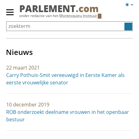
Overslaan
Licht
PARLEMENT
.com
en
weerg
Primair
onder redactie van het
Montesquieu Instituut
naar
menu
de
tonen/verbergen
inhoud
gaan
Nieuws
22 maart 2021
Carry Pothuis-Smit vereeuwigd in Eerste Kamer als
eerste vrouwelijke senator
10 december 2019
ROB onderzoekt deelname vrouwen in het openbaar
bestuur