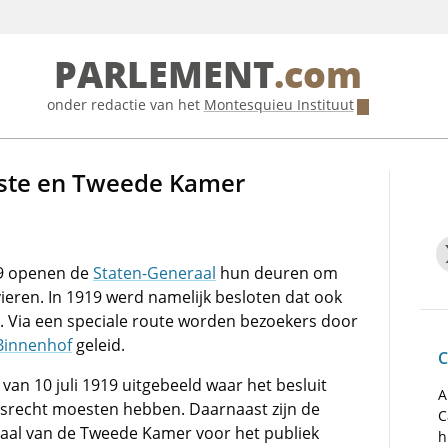
PARLEMENT
.com
onder redactie van het
Montesquieu Instituut
rste en Tweede Kamer
19 openen de
Staten-Generaal
hun deuren om
vieren. In 1919 werd namelijk besloten dat ook
Via een speciale route worden bezoekers door
Binnenhof
geleid.
C
van 10 juli 1919 uitgebeeld waar het besluit
A
srecht moesten hebben. Daarnaast zijn de
C
Zaal van de Tweede Kamer voor het publiek
h