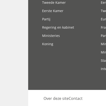
Tweede Kamer
Eer
Eerste Kamer
Tw
Partij
Eu
Regering en kabinet
Fra
Ministeries
Par
Koning
Min
Min
Sta
Int
Over deze site
Contact
Footer