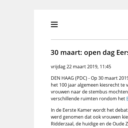
Overslaan
en
naar
de
Primair
inhoud
menu
gaan
tonen/verbergen
30 maart: open dag Ee
vrijdag 22 maart 2019, 11:45
DEN HAAG (PDC) - Op 30 maart 20
het 100 jaar algemeen kiesrecht te 
vrouwen naar de stembus mochten. 
verschillende ruimten rondom het
In de Eerste Kamer wordt het debat 
werd genomen dat ook vrouwen kie
Ridderzaal, de huidige en de Oude 