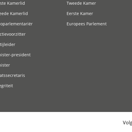
ste Kamerlid
Tweede Kamer
eede Kamerlid
Eerste Kamer
roparlementariër
Europees Parlement
ctievoorzitter
tijleider
ister-president
ister
atssecretaris
egriteit
Vol