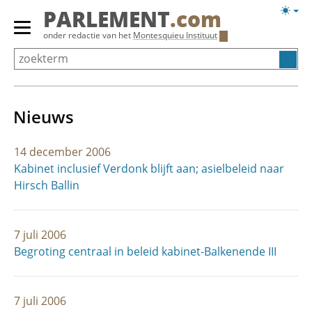
Overslaan
Licht
PARLEMENT
.com
en
weerg
Primair
onder redactie van het
Montesquieu Instituut
naar
menu
de
tonen/verbergen
inhoud
gaan
Nieuws
14 december 2006
Kabinet inclusief Verdonk blijft aan; asielbeleid naar
Hirsch Ballin
7 juli 2006
Begroting centraal in beleid kabinet-Balkenende III
7 juli 2006