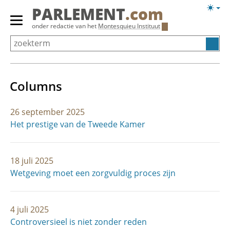
Overslaan
Licht
PARLEMENT
.com
en
weerg
Primair
onder redactie van het
Montesquieu Instituut
naar
menu
de
tonen/verbergen
inhoud
gaan
Columns
26 september 2025
Het prestige van de Tweede Kamer
18 juli 2025
Wetgeving moet een zorgvuldig proces zijn
4 juli 2025
Controversieel is niet zonder reden