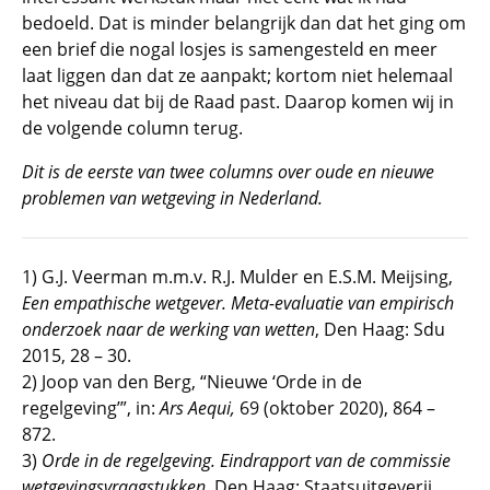
bedoeld. Dat is minder belangrijk dan dat het ging om
een brief die nogal losjes is samengesteld en meer
laat liggen dan dat ze aanpakt; kortom niet helemaal
het niveau dat bij de Raad past. Daarop komen wij in
de volgende column terug.
Dit is de eerste van twee columns over oude en nieuwe
problemen van wetgeving in Nederland.
1) G.J. Veerman m.m.v. R.J. Mulder en E.S.M. Meijsing,
Een empathische wetgever. Meta-evaluatie van
empirisch
onderzoek naar de werking van wetten
, Den Haag: Sdu
2015, 28 – 30.
2) Joop van den Berg, “Nieuwe ‘Orde in de
regelgeving’”, in:
Ars Aequi,
69 (oktober 2020), 864 –
872.
3)
Orde in de regelgeving. Eindrapport van de commissie
wetgevingsvraagstukken
, Den Haag: Staatsuitgeverij