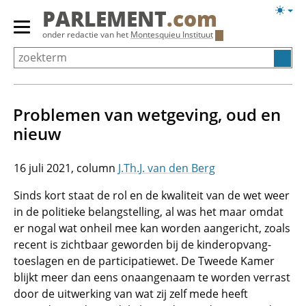
Overslaan
Licht
PARLEMENT
.com
en
weerg
Primair
onder redactie van het
Montesquieu Instituut
naar
menu
de
tonen/verbergen
inhoud
gaan
Problemen van wetgeving, oud en
nieuw
16 juli 2021
J.Th.J. van den Berg
Sinds kort staat de rol en de kwaliteit van de wet weer
in de politieke belangstelling, al was het maar omdat
er nogal wat onheil mee kan worden aangericht, zoals
recent is zichtbaar geworden bij de kinderopvang­
toeslagen en de participatiewet. De Tweede Kamer
blijkt meer dan eens onaangenaam te worden verrast
door de uitwerking van wat zij zelf mede heeft