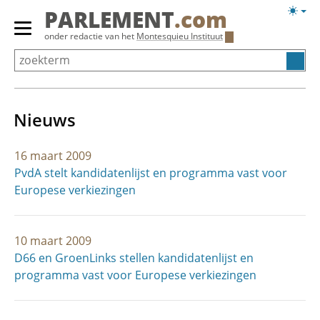
Overslaan
Licht
PARLEMENT
.com
en
weerg
Primair
onder redactie van het
Montesquieu Instituut
naar
menu
de
tonen/verbergen
inhoud
gaan
Nieuws
16 maart 2009
PvdA stelt kandidatenlijst en programma vast voor
Europese verkiezingen
10 maart 2009
D66 en GroenLinks stellen kandidatenlijst en
programma vast voor Europese verkiezingen