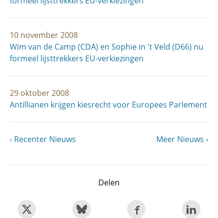
formeel lijsttrekkers EU-verkiezingen
10 november 2008
Wim van de Camp (CDA) en Sophie in 't Veld (D66) nu
formeel lijsttrekkers EU-verkiezingen
29 oktober 2008
Antillianen krijgen kiesrecht voor Europees Parlement
Vorige
Recenter Nieuws
Volgende
Meer Nieuws
Paginering
pagina
pagina
Delen