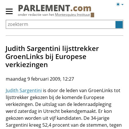
Overslaan
Licht
PARLEMENT
.com
en
weerg
Primair
onder redactie van het
Montesquieu Instituut
naar
menu
de
tonen/verbergen
inhoud
gaan
Judith Sargentini lijsttrekker
GroenLinks bij Europese
verkiezingen
maandag 9 februari 2009, 12:27
Judith Sargentini
is door de leden van GroenLinks tot
lijsttrekker gekozen bij de komende Europese
verkiezingen. De uitslag van de ledenraadpleging
werd zaterdag in Utrecht bekendgemaakt. Er kon
gekozen worden uit vijf kandidaten. De 34-jarige
Sargentini kreeg 52,4 procent van de stemmen, tegen