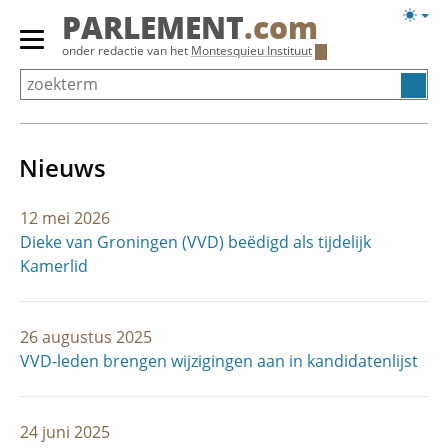
Overslaan
Licht
PARLEMENT
.com
en
weerg
Primair
onder redactie van het
Montesquieu Instituut
naar
menu
de
tonen/verbergen
inhoud
gaan
Nieuws
12 mei 2026
Dieke van Groningen (VVD) beëdigd als tijdelijk
Kamerlid
26 augustus 2025
VVD-leden brengen wijzigingen aan in kandidatenlijst
24 juni 2025