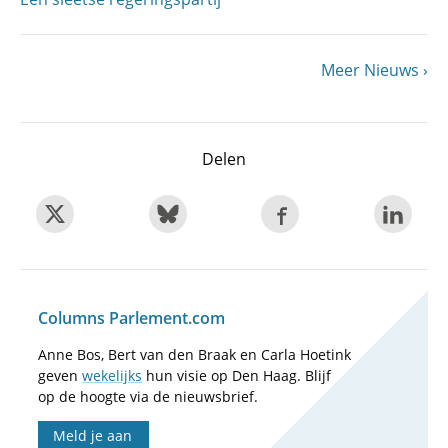
Volgende
Meer Nieuws
Paginering
pagina
Delen
Columns Parlement.com
Anne Bos, Bert van den Braak en Carla Hoetink
geven
wekelijks
hun visie op Den Haag. Blijf
op de hoogte via de nieuwsbrief.
Meld je aan