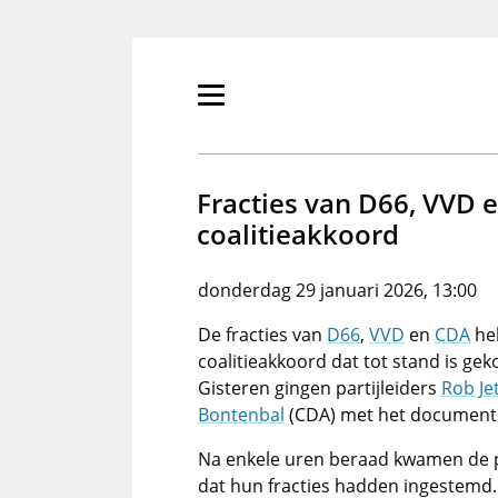
Overslaan
en
naar
de
Primair
inhoud
menu
gaan
tonen/verbergen
Fracties van D66, VVD
coalitieakkoord
donderdag 29 januari 2026, 13:00
De fracties van
D66
,
VVD
en
CDA
he
coalitieakkoord dat tot stand is g
Gisteren gingen partijleiders
Rob Je
Bontenbal
(CDA) met het document 
Na enkele uren beraad kwamen de pa
dat hun fracties hadden ingestemd. 