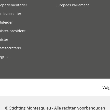
roparlementariër
Europees Parlement
ctievoorzitter
tijleider
ister-president
ister
atssecretaris
egriteit
Vol
© Stichting Montesquieu - Alle rechten voorbehouden