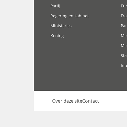
Partij
Eu
Regering en kabinet
Fra
Ministeries
Par
Koning
Min
Min
Sta
Int
Over deze site
Contact
Footer