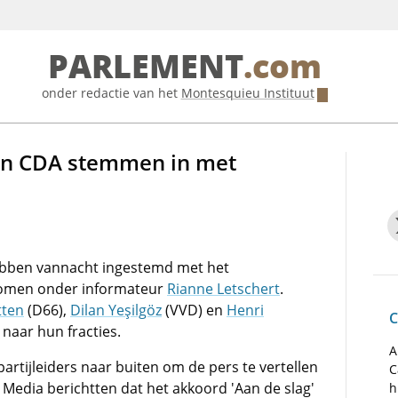
PARLEMENT
.com
onder redactie van het
Montesquieu Instituut
 en CDA stemmen in met
bben vannacht ingestemd met het
ekomen onder informateur
Rianne Letschert
.
tten
(D66),
Dilan Yeşilgöz
(VVD) en
Henri
C
naar hun fracties.
A
rtijleiders naar buiten om de pers te vertellen
C
Media berichtten dat het akkoord 'Aan de slag'
h