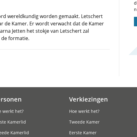
d
n
ord wereldkundig worden gemaakt. Letschert
ar de Kamer. Er wordt verwacht dat de Kamer
rna Jetten het stokje van Letschert zal
 de formatie.
ersonen
Verkiezingen
 werkt het?
Hoe werkt het?
ste Kamerlid
Tweede Kamer
eede Kamerlid
Eerste Kamer