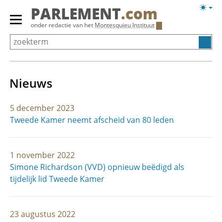
Overslaan
Licht
PARLEMENT
.com
en
weerg
Primair
onder redactie van het
Montesquieu Instituut
naar
menu
de
tonen/verbergen
inhoud
gaan
Nieuws
5 december 2023
Tweede Kamer neemt afscheid van 80 leden
1 november 2022
Simone Richardson (VVD) opnieuw beëdigd als
tijdelijk lid Tweede Kamer
23 augustus 2022