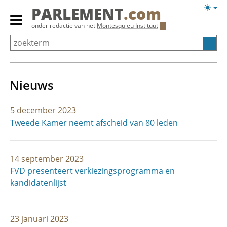
Overslaan
Licht
PARLEMENT
.com
en
weerg
Primair
onder redactie van het
Montesquieu Instituut
naar
menu
de
tonen/verbergen
inhoud
gaan
Nieuws
5 december 2023
Tweede Kamer neemt afscheid van 80 leden
14 september 2023
FVD presenteert verkiezingsprogramma en
kandidatenlijst
23 januari 2023