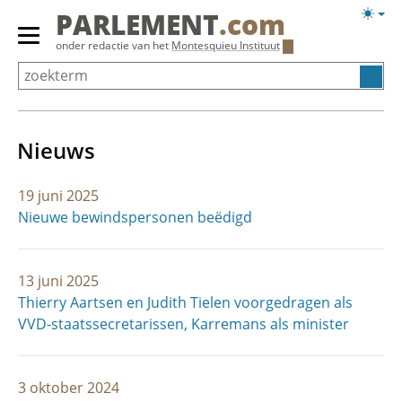
Overslaan
Licht
PARLEMENT
.com
en
weerg
Primair
onder redactie van het
Montesquieu Instituut
naar
menu
de
tonen/verbergen
inhoud
gaan
Nieuws
19 juni 2025
Nieuwe bewindspersonen beëdigd
13 juni 2025
Thierry Aartsen en Judith Tielen voorgedragen als
VVD-staatssecretarissen, Karremans als minister
3 oktober 2024