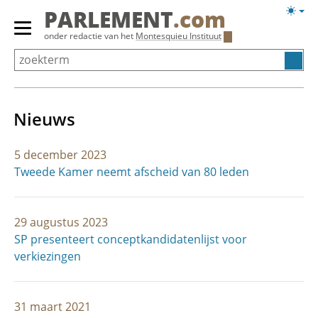
Overslaan
Licht
PARLEMENT
.com
en
weerg
Primair
onder redactie van het
Montesquieu Instituut
naar
menu
de
tonen/verbergen
inhoud
gaan
Nieuws
5 december 2023
Tweede Kamer neemt afscheid van 80 leden
29 augustus 2023
SP presenteert conceptkandidatenlijst voor
verkiezingen
31 maart 2021