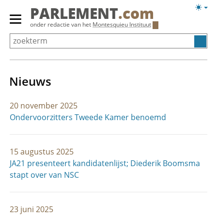
Overslaan
Licht
PARLEMENT
.com
en
weerg
Primair
onder redactie van het
Montesquieu Instituut
naar
menu
de
tonen/verbergen
inhoud
gaan
Nieuws
20 november 2025
Ondervoorzitters Tweede Kamer benoemd
15 augustus 2025
JA21 presenteert kandidatenlijst; Diederik Boomsma
stapt over van NSC
23 juni 2025