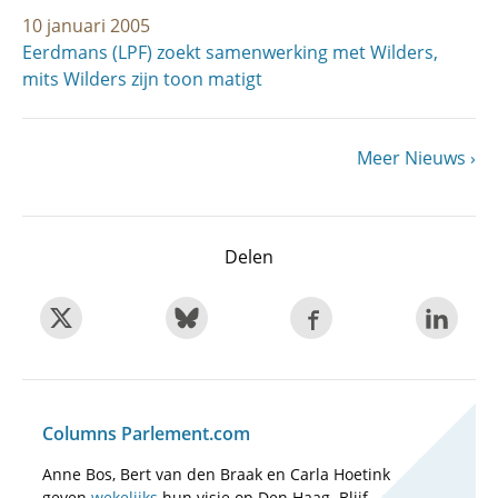
10 januari 2005
Eerdmans (LPF) zoekt samenwerking met Wilders,
mits Wilders zijn toon matigt
Volgende
Meer Nieuws
Paginering
pagina
Delen
Columns Parlement.com
Anne Bos, Bert van den Braak en Carla Hoetink
geven
wekelijks
hun visie op Den Haag. Blijf