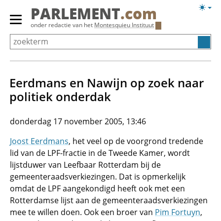
Overslaan
Licht
PARLEMENT
.com
en
weerg
Primair
onder redactie van het
Montesquieu Instituut
naar
menu
de
tonen/verbergen
inhoud
gaan
Eerdmans en Nawijn op zoek naar
politiek onderdak
donderdag 17 november 2005, 13:46
Joost Eerdmans
, het veel op de voorgrond tredende
lid van de LPF-fractie in de Tweede Kamer, wordt
lijstduwer van Leefbaar Rotterdam bij de
gemeenteraadsverkiezingen. Dat is opmerkelijk
omdat de LPF aangekondigd heeft ook met een
Rotterdamse lijst aan de gemeenteraadsverkiezingen
mee te willen doen. Ook een broer van
Pim Fortuyn
,