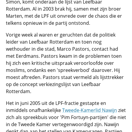
Simon, komt onderaan de lijst van Leefbaar
Rotterdam. Al in 2003 brak hij, samen met zijn broer
Marten, met de LPF uit onvrede over de chaos die er
telkens opnieuw in de partij ontstond.
Vorige week al waren er geruchten dat de politiek
leider van Leefbaar Rotterdam en toen nog
wethouder in die stad, Marco Pastors, contact had
met Eerdmans. Pastors kwam in de problemen toen
hij zich een kritische uitspraak veroorloofde over
moslims, ondanks een 'spreekverbod' daarover. Hij
moest aftreden. Pastors staat vermeld als lijsttrekker
op de concept verkiezingslijst van Leefbaar
Rotterdam.
Het in juni 2005 uit de LPF-fractie gestapte en
inmiddels onafhankelijke
Tweede-Kamerlid Nawijn
ziet
zich als spreekbuis voor 'Pim Fortuyn-partijen' die niet
in de Tweede Kamer vertegenwoordigd zijn. Nawijn
denkt dan aan het stellen van Kamervragen. Partijen