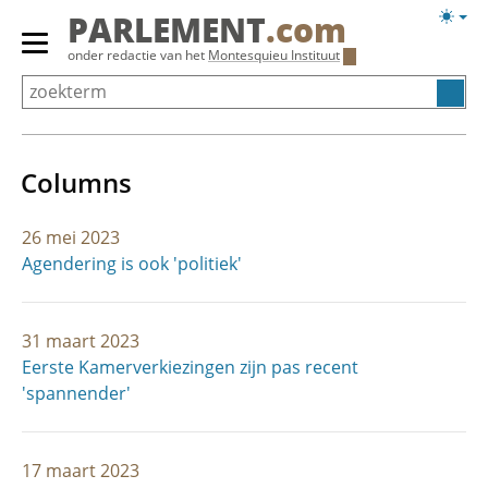
Overslaan
Licht
PARLEMENT
.com
en
weerg
Primair
onder redactie van het
Montesquieu Instituut
naar
menu
de
tonen/verbergen
inhoud
gaan
Columns
26 mei 2023
Agendering is ook 'politiek'
31 maart 2023
Eerste Kamerverkiezingen zijn pas recent
'spannender'
17 maart 2023