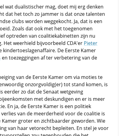
el wat dualistischer mag, doet mij erg denken
ht dat het toch zo jammer is dat onze talenten
ndse clubs worden weggekocht. Ja, dat is een
groeid. Zoals dat ook met het toegenomen
ef optreden van coalitiekabinetten zijn nu
. Het weerhield bijvoorbeeld CDA'er
Pieter
n de kindertoeslagenaffaire. De Eerste Kamer
s
en toezeggingen af ter verbetering van de
neiging van de Eerste Kamer om via moties te
genwoordig onzorgvoldig(er) tot stand komen, is
is eerder zo dat de Senaat wetgeving
r bijeenkomsten met deskundigen en er is meer
e. En ja, de Eerste Kamer is een politiek
verlies van de meerderheid voor de coalitie is
te Kamer groter en zichtbaarder geworden. Wie
ng van haar vetorecht bepleiten. En stel je voor
tsvoorstellen zou tegenhouden die het