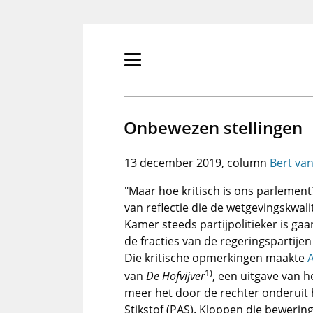
Overslaan
en
naar
de
Primair
inhoud
menu
gaan
tonen/verbergen
Onbewezen stellingen
13 december 2019
Bert va
"Maar hoe kritisch is ons parlemen
van reflectie die de wetgevingskwali
Kamer steeds partijpolitieker is gaa
de fracties van de regeringspartije
Die kritische opmerkingen maakte
A
1)
van
De Hofvijver
, een uitgave van 
meer het door de rechter onderuit
Stikstof (PAS). Kloppen die bewerin