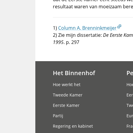
resultaat waren van moeizaam bere
1)
Column A. Brenninkmeijer
2) Zie mijn dissertatie:
De Eerste Kame
1995
. p. 297
Het Binnenhof
P
Hoofdnavigatie
Hoe werkt het
Hoe
Tweede Kamer
Eer
Eerste Kamer
Tw
Partij
Eu
Regering en kabinet
Fra