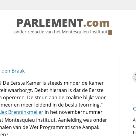
PARLEMENT
.com
onder redactie van het
Montesquieu Instituut
n den Braak
t? De Eerste Kamer is steeds minder de Kamer
teit waarborgt. Debet hieraan is dat de Eerste
n opereren. De steun aan de coalitie blijkt voor
n meer en meer leidend in de besluitvorming."
C
lex Brenninkmeijer
in het novembernummer
het Montesquieu Instituut. Aanleiding was onder
A
C
 halen van de Wet Programmatische Aanpak
h
gen?