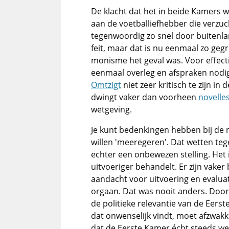
De klacht dat het in beide Kamers w
aan de voetballiefhebber die verzuc
tegenwoordig zo snel door buitenla
feit, maar dat is nu eenmaal zo ge
monisme het geval was. Voor effecti
eenmaal overleg en afspraken nodig
Omtzigt
niet zeer kritisch te zijn i
dwingt vaker dan voorheen
novelle
wetgeving.
Je kunt bedenkingen hebben bij de 
willen 'meeregeren'. Dat wetten te
echter een onbewezen stelling. Het 
uitvoeriger behandelt. Er zijn vake
aandacht voor uitvoering en evaluati
orgaan. Dat was nooit anders. Door 
de politieke relevantie van de Eers
dat onwenselijk vindt, moet afzwakki
dat de Eerste Kamer écht steeds we