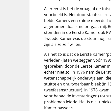
Allereerst is het de vraag of de to
voorbeeld is. Het door staatssecret
beide Kamers een ruime meerderhei
afgenomen dualisme ontgaat mij. Be
stemden in de Eerste Kamer ook PVV
Tweede Kamer was de steun nog ruim
zijn als ze zelf willen.
Als het zo is dat de Eerste Kamer 'p
verleden (laten we zeggen vóór 1995
'gebreken' door de Eerste Kamer m
echter niet zo. In 1976 nam de Eer
wetenschappelijk onderwijs aan, die
stuitte en onuitvoerbaar bleek (in 
tweefasenstructuur). In 1978 kwam 
voor bepaalde investeringen) tot sta
problemen leidde. Het is niet uniek
Kamer passeert.