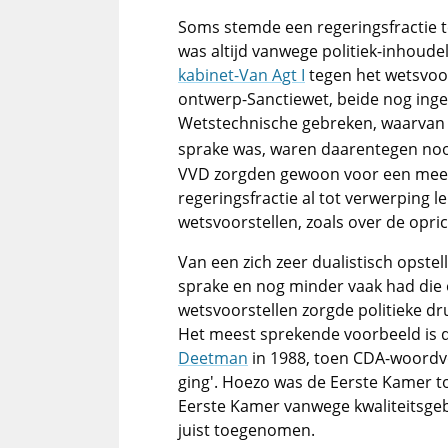
Soms stemde een regeringsfractie t
was altijd vanwege politiek-inhoude
kabinet-Van Agt I
tegen het wetsvoo
ontwerp-Sanctiewet, beide nog ing
Wetstechnische gebreken, waarvan t
sprake was, waren daarentegen nooi
VVD zorgden gewoon voor een meer
regeringsfractie al tot verwerping 
wetsvoorstellen, zoals over de opric
Van een zich zeer dualistisch opste
sprake en nog minder vaak had die o
wetsvoorstellen zorgde politieke dr
Het meest sprekende voorbeeld is
Deetman
in 1988, toen CDA-woord
ging'. Hoezo was de Eerste Kamer to
Eerste Kamer vanwege kwaliteitsgeb
juist toegenomen.