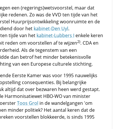
egen een (regerings)wetsvoorstel, maar dat
lijke redenen. Zo was de VVD ten tijde van het
rstel Huurprijsontwikkeling woonruimte en de
ediend door het
kabinet-Den Uyl
.
en tijde van het
kabinet-Lubbers I
enkele keren
2)
t reden om voorstellen af te wijzen
. CDA en
derheid. Als de tegenstem van een
leidde dan betrof het minder betekenisvolle
hting van een Europese culturele stichting.
llende Eerste Kamer was voor 1995 nauwelijks
pstelling consequenties. Bij belangrijke
uk altijd dat over bezwaren heen werd gestapt.
 de Harmonisatiewet HBO-WO van minister
voerster
Toos Grol
in de wandelgangen 'om
en minder politiek? Het aantal keren dat de
reken voorstellen blokkeerde, is sinds 1995