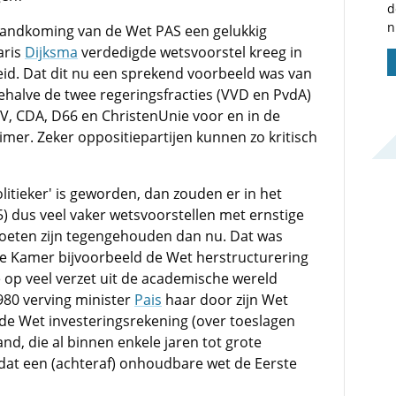
d
n
tstandkoming van de Wet PAS een gelukkig
aris
Dijksma
verdedigde wetsvoorstel kreeg in
d. Dat dit nu een sprekend voorbeeld was van
halve de twee regeringsfracties (VVD en PvdA)
, CDA, D66 en ChristenUnie voor en in de
er. Zeker oppositiepartijen kunnen zo kritisch
olitieker' is geworden, dan zouden er in het
) dus veel vaker wetsvoorstellen met ernstige
oeten zijn tegengehouden dan nu. Dat was
ste Kamer bijvoorbeeld de Wet herstructurering
 op veel verzet uit de academische wereld
1980 verving minister
Pais
haar door zijn Wet
de Wet investeringsrekening (over toeslagen
nd, die al binnen enkele jaren tot grote
 dat een (achteraf) onhoudbare wet de Eerste