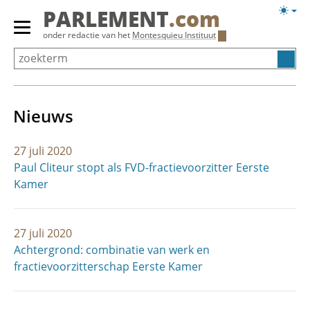
Overslaan
Licht
PARLEMENT
.com
en
weerg
Primair
onder redactie van het
Montesquieu Instituut
naar
menu
de
tonen/verbergen
inhoud
gaan
Nieuws
27 juli 2020
Paul Cliteur stopt als FVD-fractievoorzitter Eerste
Kamer
27 juli 2020
Achtergrond: combinatie van werk en
fractievoorzitterschap Eerste Kamer