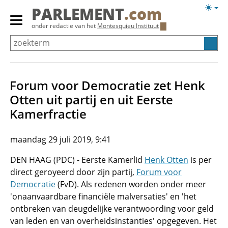
Overslaan
Licht
PARLEMENT
.com
en
weerg
Primair
onder redactie van het
Montesquieu Instituut
naar
menu
de
tonen/verbergen
inhoud
gaan
Forum voor Democratie zet Henk
Otten uit partij en uit Eerste
Kamerfractie
maandag 29 juli 2019, 9:41
DEN HAAG (PDC) - Eerste Kamerlid
Henk Otten
is per
direct geroyeerd door zijn partij,
Forum voor
Democratie
(FvD). Als redenen worden onder meer
'onaanvaardbare financiële malversaties' en 'het
ontbreken van deugdelijke verantwoording voor geld
van leden en van overheidsinstanties' opgegeven. Het