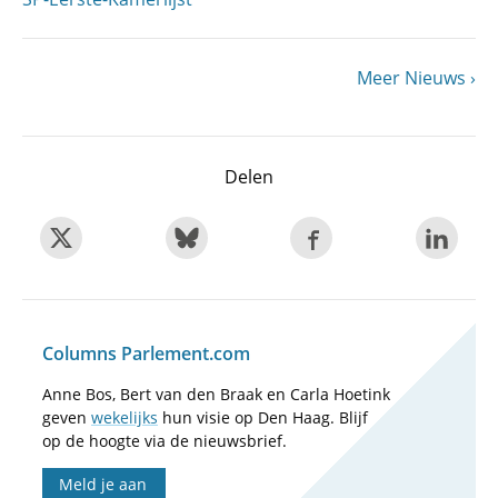
Volgende
Meer Nieuws
Paginering
pagina
Delen
Columns Parlement.com
Anne Bos, Bert van den Braak en Carla Hoetink
geven
wekelijks
hun visie op Den Haag. Blijf
op de hoogte via de nieuwsbrief.
Meld je aan