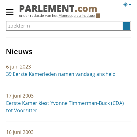
Overslaan
Licht
PARLEMENT
.com
en
weerg
Primair
onder redactie van het
Montesquieu Instituut
naar
menu
de
tonen/verbergen
inhoud
gaan
Nieuws
6 juni 2023
39 Eerste Kamerleden namen vandaag afscheid
17 juni 2003
Eerste Kamer kiest Yvonne Timmerman-Buck (CDA)
tot Voorzitter
16 juni 2003