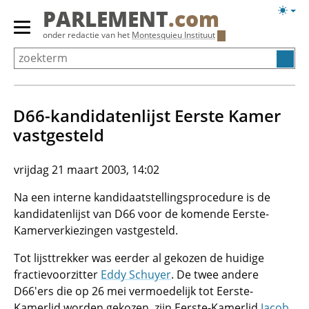
Overslaan
Licht
PARLEMENT
.com
en
weerg
Primair
onder redactie van het
Montesquieu Instituut
naar
menu
de
tonen/verbergen
inhoud
gaan
D66-kandidatenlijst Eerste Kamer
vastgesteld
vrijdag 21 maart 2003, 14:02
Na een interne kandidaatstellingsprocedure is de
kandidatenlijst van D66 voor de komende Eerste-
Kamerverkiezingen vastgesteld.
Tot lijsttrekker was eerder al gekozen de huidige
fractievoorzitter
Eddy Schuyer
. De twee andere
D66'ers die op 26 mei vermoedelijk tot Eerste-
Kamerlid worden gekozen, zijn Eerste-Kamerlid
Jacob