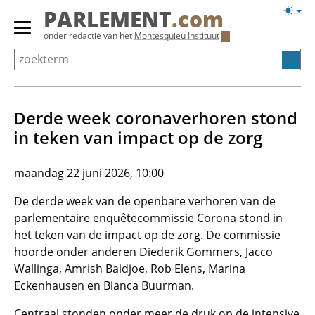
Overslaan
Licht
PARLEMENT
.com
en
weerg
Primair
onder redactie van het
Montesquieu Instituut
naar
menu
de
tonen/verbergen
inhoud
gaan
Derde week coronaverhoren stond
in teken van impact op de zorg
maandag 22 juni 2026, 10:00
De derde week van de openbare verhoren van de
parlementaire enquêtecommissie Corona stond in
het teken van de impact op de zorg. De commissie
hoorde onder anderen Diederik Gommers, Jacco
Wallinga, Amrish Baidjoe, Rob Elens, Marina
Eckenhausen en Bianca Buurman.
Centraal stonden onder meer de druk op de intensive