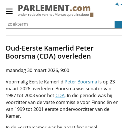
Overslaan
Licht
PARLEMENT
.com
en
weerg
Primair
onder redactie van het
Montesquieu Instituut
naar
menu
de
tonen/verbergen
inhoud
gaan
Oud-Eerste Kamerlid Peter
Boorsma (CDA) overleden
maandag 30 maart 2026, 9:00
Voormalig Eerste Kamerlid
Peter Boorsma
is op 23
maart 2026 overleden. Boorsma was senator van
1987 tot 2003 voor het
CDA
. In die periode was hij
voorzitter van de vaste commissie voor Financiën en
van 1999 tot 2001 eerste ondervoorzitter van de
Kamer.
In de Eerste Kamer was hij naast financieel