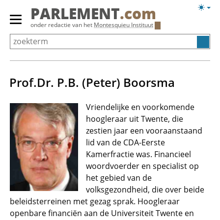
Overslaan
Licht
PARLEMENT
.com
en
weerg
Primair
onder redactie van het
Montesquieu Instituut
naar
menu
de
tonen/verbergen
inhoud
gaan
Prof.Dr. P.B. (Peter) Boorsma
Vriendelijke en voorkomende
hoogleraar uit Twente, die
zestien jaar een vooraanstaand
lid van de CDA-Eerste
Kamerfractie was. Financieel
woordvoerder en specialist op
het gebied van de
volksgezondheid, die over beide
beleidsterreinen met gezag sprak. Hoogleraar
openbare financiën aan de Universiteit Twente en