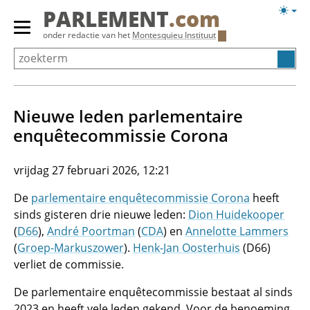
Overslaan
Licht
PARLEMENT
.com
en
weerg
Primair
onder redactie van het
Montesquieu Instituut
naar
menu
de
tonen/verbergen
inhoud
gaan
Nieuwe leden parlementaire
enquêtecommissie Corona
vrijdag 27 februari 2026, 12:21
De
parlementaire enquêtecommissie Corona
heeft
sinds gisteren drie nieuwe leden:
Dion Huidekooper
(
D66
),
André Poortman
(
CDA
) en
Annelotte Lammers
(
Groep-Markuszower
).
Henk-Jan Oosterhuis
(D66)
verliet de commissie.
De parlementaire enquêtecommissie bestaat al sinds
2023 en heeft vele leden gekend. Voor de benoeming