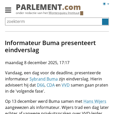
Overslaan
Licht
PARLEMENT
.com
en
weerg
Primair
onder redactie van het
Montesquieu Instituut
naar
menu
de
tonen/verbergen
inhoud
gaan
Informateur Buma presenteert
eindverslag
maandag 8 december 2025, 17:17
Vandaag, een dag voor de deadline, presenteerde
informateur
Sybrand Buma
zijn eindverslag. Hierin
adviseert hij dat
D66
,
CDA
en
VVD
samen gaan praten
in de 'volgende fase'.
Op 13 december werd Buma samen met
Hans Wijers
aangewezen als informateur. Wijers trad een dag later
echter af vanwege privéuitspraken over VVD-leider