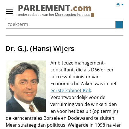
Overslaan
Licht
PARLEMENT
.com
en
weerg
Primair
onder redactie van het
Montesquieu Instituut
naar
menu
de
tonen/verbergen
inhoud
gaan
Dr. G.J. (Hans) Wijers
Ambiteuze management-
consultant, die als D66'er een
succesvol minister van
Economische Zaken was in het
eerste kabinet-Kok
.
Verantwoordelijk voor de
verruiming van de winkeltijden
en voor het besluit (op termijn)
de kerncentrales Borsele en Dodewaard te sluiten.
Meer strateeg dan politicus. Weigerde in 1998 na vier