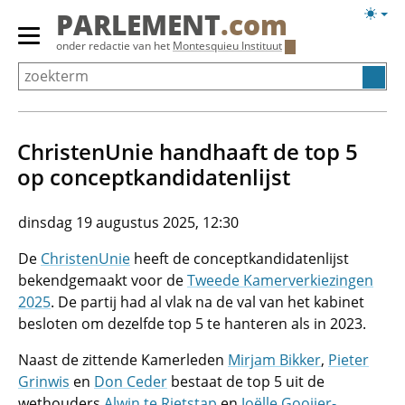
Overslaan
Licht
PARLEMENT
.com
en
weerg
Primair
onder redactie van het
Montesquieu Instituut
naar
menu
de
tonen/verbergen
inhoud
gaan
ChristenUnie handhaaft de top 5
op conceptkandidatenlijst
dinsdag 19 augustus 2025, 12:30
De
ChristenUnie
heeft de conceptkandidatenlijst
bekendgemaakt voor de
Tweede Kamerverkiezingen
2025
. De partij had al vlak na de val van het kabinet
besloten om dezelfde top 5 te hanteren als in 2023.
Naast de zittende Kamerleden
Mirjam Bikker
,
Pieter
Grinwis
en
Don Ceder
bestaat de top 5 uit de
wethouders
Alwin te Rietstap
en
Joëlle Gooijer-