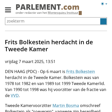
Overslaan
Licht
PARLEMENT
.com
en
weerg
Primair
onder redactie van het
Montesquieu Instituut
naar
menu
de
tonen/verbergen
inhoud
gaan
Frits Bolkestein herdacht in de
Tweede Kamer
vrijdag 7 maart 2025, 13:51
DEN HAAG (PDC) - Op 6 maart is
Frits Bolkestein
herdacht in de Tweede Kamer. Bolkestein was van
1978 tot 1982 en van 1989 tot 1999 Tweede Kamerlid.
Van 1990 tot 1998 was hij voorzitter van de fractie van
de
VVD
.
Tweede Kamervoorzitter
Martin Bosma
omschreef
Bolkestein als "soeverein", vanwege zijn bereidheid