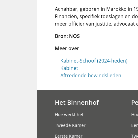
Achahbar, geboren in Marokko in 198
Financiën, specifiek toeslagen en do
meer officier van justitie, advocaat
Bron: NOS
Meer over
Kabinet-Schoof (2024-heden)
Kabinet
Aftredende bewindslieden
Het Binnenhof
P
Hoofdnavigatie
Hoe werkt het
Hoe
Tweede Kamer
Eer
Eerste Kamer
Tw