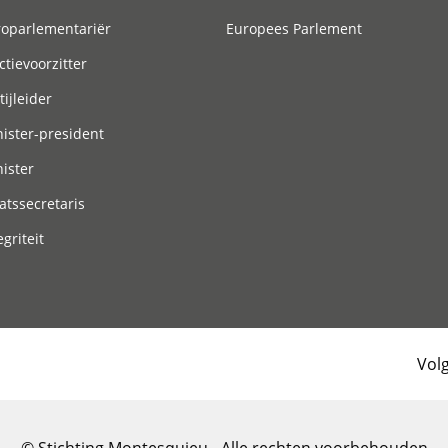
roparlementariër
Europees Parlement
ctievoorzitter
tijleider
ister-president
ister
atssecretaris
egriteit
Vol
© Stichting Montesquieu - Alle rechten voorbehouden