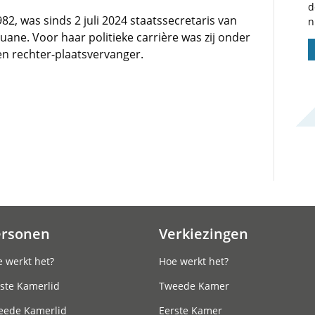
d
2, was sinds 2 juli 2024 staatssecretaris van
n
uane. Voor haar politieke carrière was zij onder
 en rechter-plaatsvervanger.
ersonen
Verkiezingen
 werkt het?
Hoe werkt het?
ste Kamerlid
Tweede Kamer
eede Kamerlid
Eerste Kamer