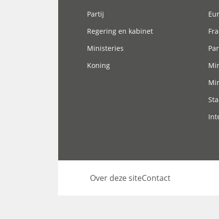
Partij
Eu
Regering en kabinet
Fra
Ministeries
Par
Koning
Min
Min
Sta
Int
Over deze site
Contact
Footer