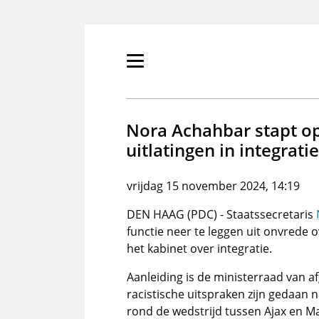
Overslaan
en
naar
de
Primair
inhoud
menu
gaan
tonen/verbergen
Nora Achahbar stapt op
uitlatingen in integrati
vrijdag 15 november 2024, 14:19
DEN HAAG (PDC) - Staatssecretaris
functie neer te leggen uit onvrede o
het kabinet over integratie.
Aanleiding is de ministerraad van 
racistische uitspraken zijn gedaan
rond de wedstrijd tussen Ajax en Ma