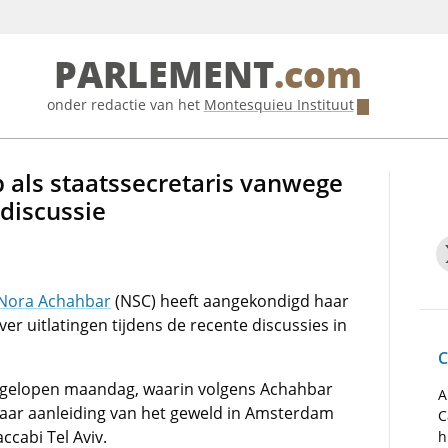
PARLEMENT
.com
onder redactie van het
Montesquieu Instituut
 als staatssecretaris vanwege
ediscussie
Nora Achahbar
(NSC) heeft aangekondigd haar
ver uitlatingen tijdens de recente discussies in
C
afgelopen maandag, waarin volgens Achahbar
A
 naar aanleiding van het geweld in Amsterdam
C
ccabi Tel Aviv.
h