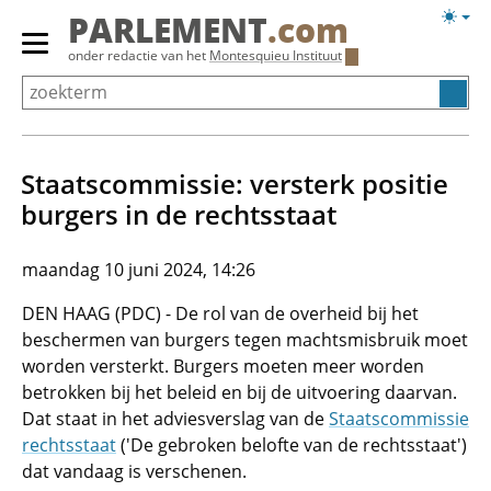
Overslaan
Licht
PARLEMENT
.com
en
weerg
Primair
onder redactie van het
Montesquieu Instituut
naar
menu
de
tonen/verbergen
inhoud
gaan
Staatscommissie: versterk positie
burgers in de rechtsstaat
maandag 10 juni 2024, 14:26
DEN HAAG (PDC) - De rol van de overheid bij het
beschermen van burgers tegen machtsmisbruik moet
worden versterkt. Burgers moeten meer worden
betrokken bij het beleid en bij de uitvoering daarvan.
Dat staat in het adviesverslag van de
Staatscommissie
rechtsstaat
('De gebroken belofte van de rechtsstaat')
dat vandaag is verschenen.