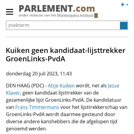
Overslaan
Licht
PARLEMENT
.com
en
weerg
Primair
onder redactie van het
Montesquieu Instituut
naar
menu
de
tonen/verbergen
inhoud
gaan
Kuiken geen kandidaat-lijsttrekker
GroenLinks-PvdA
donderdag 20 juli 2023, 11:43
DEN HAAG (PDC) -
Attje Kuiken
wordt, net als
Jesse
Klaver
, geen kandidaat-lijsttrekker van de
gezamenlijke lijst GroenLinks-PvdA. De kandidatuur
van
Frans Timmermans
voor het lijsttrekkerschap van
GroenLinks-PvdA wordt daarmee gesteund door
diverse andere kanshebbers die de afgelopen tijd
genoemd werden.