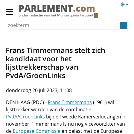
Overslaan
Licht
PARLEMENT
.com
en
weerg
Primair
onder redactie van het
Montesquieu Instituut
naar
menu
de
tonen/verbergen
inhoud
gaan
Frans Timmermans stelt zich
kandidaat voor het
lijsttrekkerschap van
PvdA/GroenLinks
donderdag 20 juli 2023, 11:08
DEN HAAG (PDC) -
Frans Timmermans
(1961) wil
lijsttrekker worden van de combinatie
PvdA
/
GroenLinks
bij de Tweede Kamerverkiezingen in
november. Timmermans is nu nog vicevoorzitter van
de
Europese Commissie
en belast met de Europese