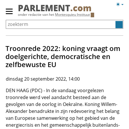
Overslaan
Licht
PARLEMENT
.com
en
weerg
Primair
onder redactie van het
Montesquieu Instituut
naar
menu
de
tonen/verbergen
inhoud
gaan
Troonrede 2022: koning vraagt om
doelgerichte, democratische en
zelfbewuste EU
dinsdag 20 september 2022, 14:00
DEN HAAG (PDC) - In de vandaag voorgelezen
troonrede werd veel aandacht besteed aan de
gevolgen van de oorlog in Oekraïne. Koning Willem-
Alexander benadrukte in zijn redevoering het belang
van Europese samenwerking op het gebied van de
energiecrisis en het gemeenschappelijk buitenlands-