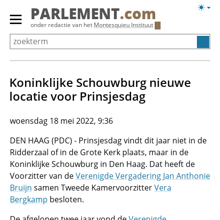
Overslaan
Licht
PARLEMENT
.com
en
weerg
Primair
onder redactie van het
Montesquieu Instituut
naar
menu
de
tonen/verbergen
inhoud
gaan
Koninklijke Schouwburg nieuwe
locatie voor Prinsjesdag
woensdag 18 mei 2022, 9:36
DEN HAAG (PDC) - Prinsjesdag vindt dit jaar niet in de
Ridderzaal of in de Grote Kerk plaats, maar in de
Koninklijke Schouwburg in Den Haag. Dat heeft de
Voorzitter van de
Verenigde Vergadering
Jan Anthonie
Bruijn
samen Tweede Kamervoorzitter
Vera
Bergkamp
besloten.
De afgelopen twee jaar vond de
Verenigde