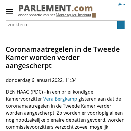
Overslaan
Licht
PARLEMENT
.com
en
weerg
Primair
onder redactie van het
Montesquieu Instituut
naar
menu
de
tonen/verbergen
inhoud
gaan
Coronamaatregelen in de Tweede
Kamer worden verder
aangescherpt
donderdag 6 januari 2022, 11:34
DEN HAAG (PDC) - In een brief kondigde
Kamervoorzitter
Vera Bergkamp
gisteren aan dat de
coronamaatregelen in de Tweede Kamer verder
worden aangescherpt. Zo worden er voorlopig alleen
nog noodzakelijke plenaire debatten gevoerd, worden
commissievoorzitters verzocht zoveel mogelijk