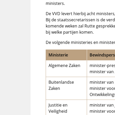
ministers.
De VVD levert hierbij acht ministers
Bij de staatssecretarissen is de verd
komende weken zal Rutte gesprekken
bij welke partijen komen.
De volgende ministeries en ministe
Ministerie
Bewindsper
Algemene Zaken
minister-pre
minister van
Buitenlandse
minister van
Zaken
minister voo
Ontwikkelin
Justitie en
minister van J
Veiligheid
minister voo