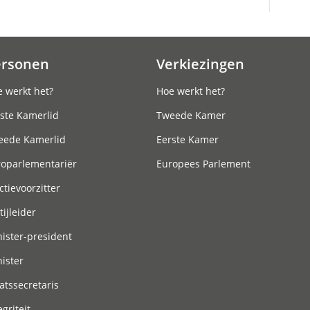
ersonen
Verkiezingen
 werkt het?
Hoe werkt het?
ste Kamerlid
Tweede Kamer
eede Kamerlid
Eerste Kamer
roparlementariër
Europees Parlement
ctievoorzitter
tijleider
ister-president
ister
atssecretaris
egriteit