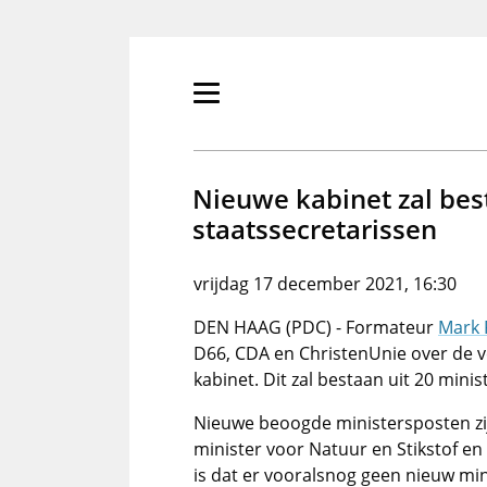
Overslaan
en
naar
de
Primair
inhoud
menu
gaan
tonen/verbergen
Nieuwe kabinet zal best
staatssecretarissen
vrijdag 17 december 2021, 16:30
DEN HAAG (PDC) - Formateur
Mark 
D66, CDA en ChristenUnie over de v
kabinet. Dit zal bestaan uit 20 minis
Nieuwe beoogde ministersposten zij
minister voor Natuur en Stikstof en
is dat er vooralsnog geen nieuw mini