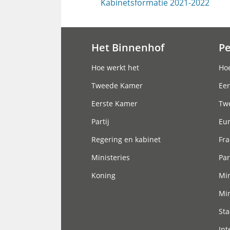
Kabinetsformatie 2021-2022
Het Binnenhof
P
Hoofdnavigatie
Hoe werkt het
Hoe
Tweede Kamer
Eer
Eerste Kamer
Tw
Partij
Eu
Regering en kabinet
Fra
Ministeries
Par
Koning
Min
Min
Sta
Int