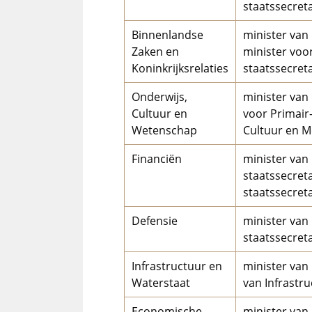
staatssecreta
Binnenlandse
minister van
Zaken en
minister voo
Koninkrijksrelaties
staatssecreta
Onderwijs,
minister van
Cultuur en
voor Primair
Wetenschap
Cultuur en M
Financiën
minister van 
staatssecretar
staatssecret
Defensie
minister van
staatssecret
Infrastructuur en
minister van 
Waterstaat
van Infrastr
Economische
minister van