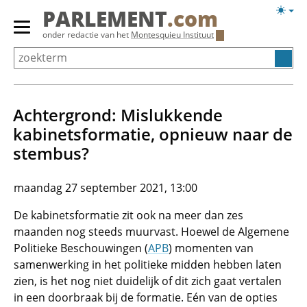
Overslaan
Licht
PARLEMENT
.com
en
weerg
Primair
onder redactie van het
Montesquieu Instituut
naar
menu
de
tonen/verbergen
inhoud
gaan
Achtergrond: Mislukkende
kabinetsformatie, opnieuw naar de
stembus?
maandag 27 september 2021, 13:00
De kabinetsformatie zit ook na meer dan zes
maanden nog steeds muurvast. Hoewel de Algemene
Politieke Beschouwingen (
APB
) momenten van
samenwerking in het politieke midden hebben laten
zien, is het nog niet duidelijk of dit zich gaat vertalen
in een doorbraak bij de formatie. Eén van de opties