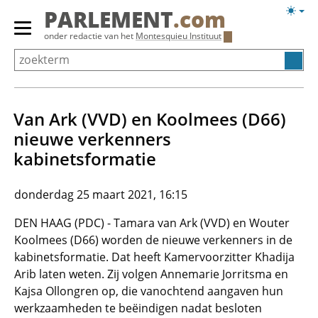
Overslaan
Licht
PARLEMENT
.com
en
weerg
Primair
onder redactie van het
Montesquieu Instituut
naar
menu
de
tonen/verbergen
inhoud
gaan
Van Ark (VVD) en Koolmees (D66)
nieuwe verkenners
kabinetsformatie
donderdag 25 maart 2021, 16:15
DEN HAAG (PDC) - Tamara van Ark (VVD) en Wouter
Koolmees (D66) worden de nieuwe verkenners in de
kabinetsformatie. Dat heeft Kamervoorzitter Khadija
Arib laten weten. Zij volgen Annemarie Jorritsma en
Kajsa Ollongren op, die vanochtend aangaven hun
werkzaamheden te beëindigen nadat besloten