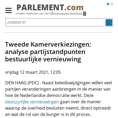
Overslaan
Licht
PARLEMENT
.com
en
weerg
Primair
onder redactie van het
Montesquieu Instituut
naar
menu
de
tonen/verbergen
inhoud
gaan
Tweede Kamerverkiezingen:
analyse partijstandpunten
bestuurlijke vernieuwing
vrijdag 12 maart 2021, 12:05
DEN HAAG (PDC) - Naast beleidswijzigingen willen veel
partijen veranderingen aanbrengen in de manier van
hoe de Nederlandse democratie werkt. Deze
bestuurlijke vernieuwingen
gaan over de manier
waarop de overheid besluiten neemt, direct optreedt
en wat de rol van de burger is in dit proces.