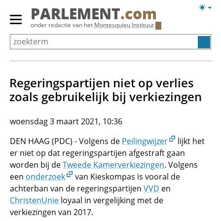
Overslaan
Licht
PARLEMENT
.com
en
weerg
Primair
onder redactie van het
Montesquieu Instituut
naar
menu
de
tonen/verbergen
inhoud
gaan
Regeringspartijen niet op verlies
zoals gebruikelijk bij verkiezingen
woensdag 3 maart 2021, 10:36
DEN HAAG (PDC) - Volgens de
Peilingwijzer
lijkt het
er niet op dat regeringspartijen afgestraft gaan
worden bij de
Tweede Kamerverkiezingen
. Volgens
een
onderzoek
van Kieskompas is vooral de
achterban van de regeringspartijen
VVD
en
ChristenUnie
loyaal in vergelijking met de
verkiezingen van 2017.