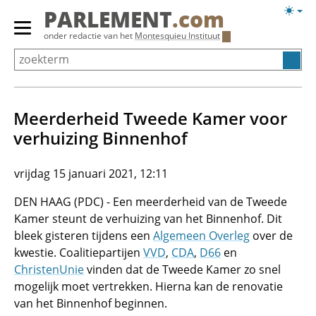
Overslaan
Licht
PARLEMENT
.com
en
weerg
Primair
onder redactie van het
Montesquieu Instituut
naar
menu
de
tonen/verbergen
inhoud
gaan
Meerderheid Tweede Kamer voor
verhuizing Binnenhof
vrijdag 15 januari 2021, 12:11
DEN HAAG (PDC) - Een meerderheid van de Tweede
Kamer steunt de verhuizing van het Binnenhof. Dit
bleek gisteren tijdens een
Algemeen Overleg
over de
kwestie. Coalitiepartijen
VVD
,
CDA
,
D66
en
ChristenUnie
vinden dat de Tweede Kamer zo snel
mogelijk moet vertrekken. Hierna kan de renovatie
van het Binnenhof beginnen.