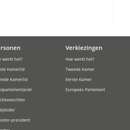
ersonen
Verkiezingen
 werkt het?
Hoe werkt het?
ste Kamerlid
Tweede Kamer
eede Kamerlid
Eerste Kamer
roparlementariër
Europees Parlement
ctievoorzitter
tijleider
ister-president