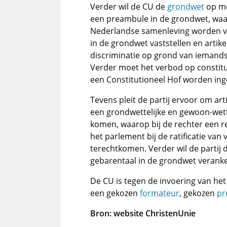
Verder wil de CU de
grondwet
op me
een preambule in de grondwet, waar
Nederlandse samenleving worden vas
in de grondwet vaststellen en artik
discriminatie op grond van iemands
Verder moet het verbod op constitu
een Constitutioneel Hof worden ing
Tevens pleit de partij ervoor om ar
een grondwettelijke en gewoon-wett
komen, waarop bij de rechter een 
het parlement bij de ratificatie va
terechtkomen. Verder wil de partij
gebarentaal in de grondwet verank
De CU is tegen de invoering van he
een gekozen
formateur
, gekozen
pr
Bron: website ChristenUnie