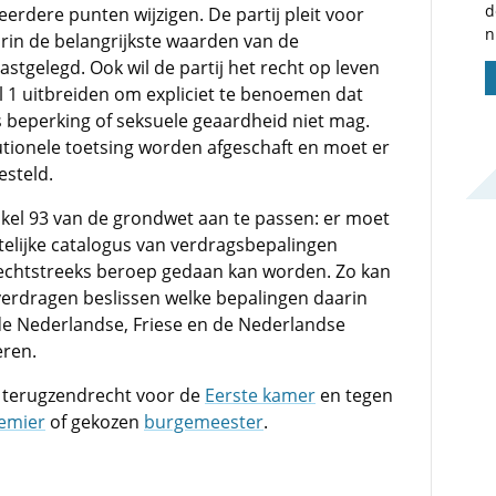
d
erdere punten wijzigen. De partij pleit voor
n
in de belangrijkste waarden van de
tgelegd. Ook wil de partij het recht op leven
el 1 uitbreiden om expliciet te benoemen dat
 beperking of seksuele geaardheid niet mag.
tionele toetsing worden afgeschaft en moet er
esteld.
tikel 93 van de grondwet aan te passen: er moet
elijke catalogus van verdragsbepalingen
rechtstreeks beroep gedaan kan worden. Zo kan
n verdragen beslissen welke bepalingen daarin
 de Nederlandse, Friese en de Nederlandse
eren.
t terugzendrecht voor de
Eerste kamer
en tegen
emier
of gekozen
burgemeester
.