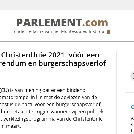
PARLEMENT
.com
onder redactie van het
Montesquieu Instituut
ChristenUnie 2021: vóór een
erendum en burgerschapsverlof
(CU) is van mening dat er een bindend,
omstdrempel in lijn met de adviezen van de
t is de partij vóór een burgerschapsverlof.
C
oorbetaald te krijgen wanneer zij een politiek
A
het verkiezingsprogramma van de ChristenUnie
C
in maart.
h