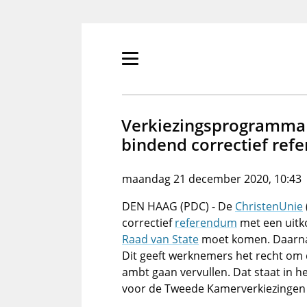
Overslaan
en
naar
de
Primair
inhoud
menu
gaan
tonen/verbergen
Verkiezingsprogramma 
bindend correctief ref
maandag 21 december 2020, 10:43
DEN HAAG (PDC) - De
ChristenUnie
correctief
referendum
met een uitk
Raad van State
moet komen. Daarnaas
Dit geeft werknemers het recht om d
ambt gaan vervullen. Dat staat in 
voor de Tweede Kamerverkiezingen 