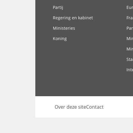
Partij
Eu
Regering en kabinet
Fra
Ministeries
Par
Koning
Min
Min
Sta
Int
Over deze site
Contact
Footer