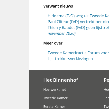
Verwant nieuws
Hiddema (FvD) weg uit Tweede 
Paul Cliteur (FvD) vertrekt per di
Thierry Baudet (FvD) geen lijstt
november 2020)
Meer over
Tweede Kamerfractie Forum voor
Lijsttrekkersverkiezingen
Het Binnenhof
P
Hoofdnavigatie
Hoe werkt het
Hoe
Tweede Kamer
Eer
Eerste Kamer
Tw