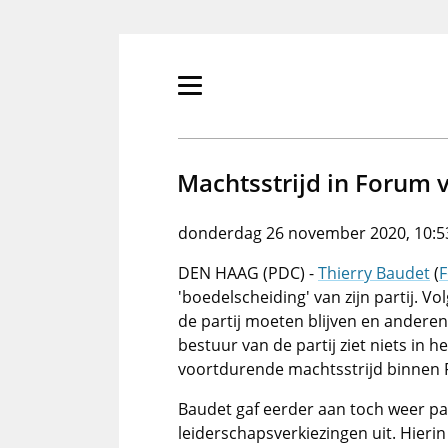
Overslaan
en
naar
de
Primair
inhoud
menu
gaan
tonen/verbergen
Machtsstrijd in Forum 
donderdag 26 november 2020, 10:5
DEN HAAG (PDC) -
Thierry Baudet
(
F
'boedelscheiding' van zijn partij. V
de partij moeten blijven en andere
bestuur van de partij ziet niets in he
voortdurende machtsstrijd binnen
Baudet gaf eerder aan toch weer par
leiderschapsverkiezingen uit. Hieri