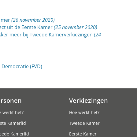
Kamer
(26 november 2020)
rect uit de Eerste Kamer
(25 november 2020)
rekker meer bij Tweede Kamerverkiezingen
(24
 Democratie (FVD)
ersonen
Verkiezingen
 werkt het?
Hoe werkt het?
ste Kamerlid
Tweede Kamer
eede Kamerlid
Eerste Kamer