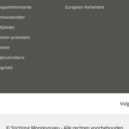
roparlementariër
Europees Parlement
ctievoorzitter
tijleider
ister-president
ister
atssecretaris
egriteit
Vol
© Stichting Montesquieu - Alle rechten voorbehouden