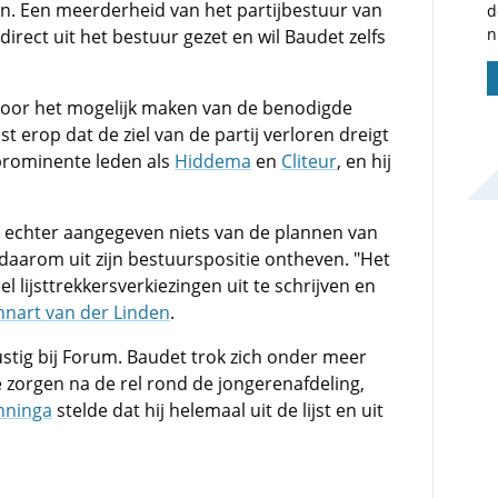
n. Een meerderheid van het partijbestuur van
d
n
irect uit het bestuur gezet en wil Baudet zelfs
 voor het mogelijk maken van de benodigde
jst erop dat de ziel van de partij verloren dreigt
prominente leden als
Hiddema
en
Cliteur
, en hij
 echter aangegeven niets van de plannen van
aarom uit zijn bestuurspositie ontheven. "Het
l lijsttrekkersverkiezingen uit te schrijven en
nnart van der Linden
.
stig bij Forum. Baudet trok zich onder meer
te zorgen na de rel rond de jongerenafdeling,
nninga
stelde dat hij helemaal uit de lijst en uit