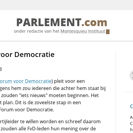
PARLEMENT
.com
onder redactie van het
Montesquieu Instituut
voor Democratie
3
orum voor Democratie
) pleit voor een
olgens hem zou iedereen die achter hem staat bij
n zouden "iets nieuws" moeten beginnen. Het
t plan. Dit is de zoveelste stap in een
C
 Forum voor Democratie.
A
tijleider te willen worden en schreef daarom
C
n zouden alle FvD-leden hun mening over de
h