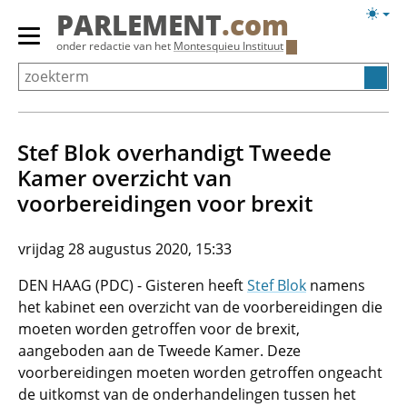
Overslaan
Licht
PARLEMENT
.com
en
weerg
Primair
onder redactie van het
Montesquieu Instituut
naar
menu
de
tonen/verbergen
inhoud
gaan
Stef Blok overhandigt Tweede
Kamer overzicht van
voorbereidingen voor brexit
vrijdag 28 augustus 2020, 15:33
DEN HAAG (PDC) - Gisteren heeft
Stef Blok
namens
het kabinet een overzicht van de voorbereidingen die
moeten worden getroffen voor de brexit,
aangeboden aan de Tweede Kamer. Deze
voorbereidingen moeten worden getroffen ongeacht
de uitkomst van de onderhandelingen tussen het