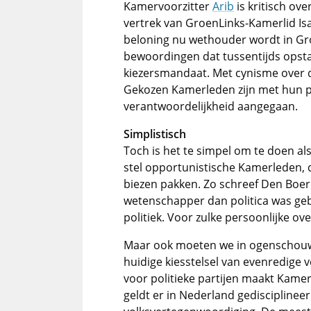
Kamervoorzitter
Arib
is kritisch ov
vertrek van GroenLinks-Kamerlid Isab
beloning nu wethouder wordt in Gron
bewoordingen dat tussentijds opst
kiezersmandaat. Met cynisme over de 
Gekozen Kamerleden zijn met hun ple
verantwoordelijkheid aangegaan.
Simplistisch
Toch is het te simpel om te doen a
stel opportunistische Kamerleden, 
biezen pakken. Zo schreef Den Boer
wetenschapper dan politica was ge
politiek. Voor zulke persoonlijke ov
Maar ook moeten we in ogenschouw
huidige kiesstelsel van evenredige
voor politieke partijen maakt Kamer
geldt er in Nederland gedisciplinee