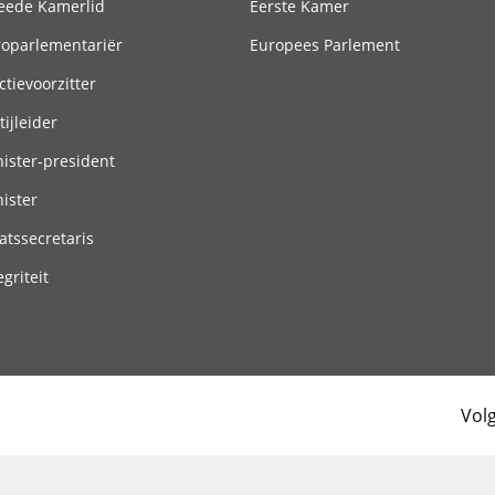
eede Kamerlid
Eerste Kamer
roparlementariër
Europees Parlement
ctievoorzitter
tijleider
ister-president
ister
atssecretaris
egriteit
Vol