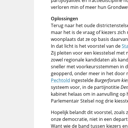
partijloyaliteit en fractiediscipline
verloren min of meer hun Grondwett
Oplossingen
Terug naar het oude districtenstelse
maar het is de vraag of kiezers zich
woonplaats dat ze op basis daarvan
In dat licht is het voorstel van de
St
Zij pleiten voor een kiesstelsel m
zowel regionale kandidaten als kand
sneller met voorkeursstemmen in d
geopperd, onder meer in het door m
Pechtold
ingestelde
Burgerforum kies
systeem voor, in de partijnotitie
Dem
kabinet helaas om in aanvulling op
Parlementair Stelsel nog drie kiess
Hopelijk belandt dit voorstel, zoal
onze democratie, niet in een depar
Want wie de band tussen kiezers en 