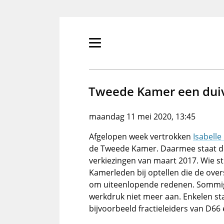
Overslaan
en
naar
de
Primair
inhoud
menu
gaan
tonen/verbergen
Tweede Kamer een duive
maandag 11 mei 2020, 13:45
Afgelopen week vertrokken
Isabelle
de Tweede Kamer. Daarmee staat de
verkiezingen van maart 2017. Wie st
Kamerleden bij optellen die de over
om uiteenlopende redenen. Sommi
werkdruk niet meer aan. Enkelen sta
bijvoorbeeld fractieleiders van D66