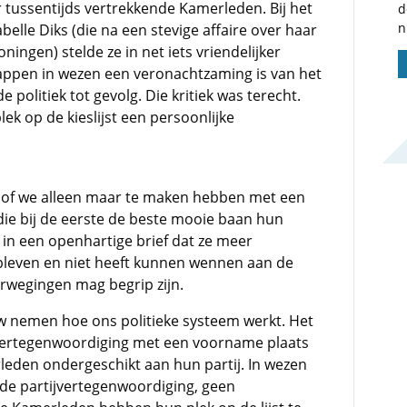
er tussentijds vertrekkende Kamerleden. Bij het
d
n
elle Diks (die na een stevige affaire over haar
ingen) stelde ze in net iets vriendelijker
appen in wezen een veronachtzaming is van het
politiek tot gevolg. Die kritiek was terecht.
k op de kieslijst een persoonlijke
lsof we alleen maar te maken hebben met een
die bij de eerste de beste mooie baan hun
 in een openhartige brief dat ze meer
bleven en niet heeft kunnen wennen aan de
erwegingen mag begrip zijn.
 nemen hoe ons politieke systeem werkt. Het
 vertegenwoordiging met een voorname plaats
leden ondergeschikt aan hun partij. In wezen
rde partijvertegenwoordiging, geen