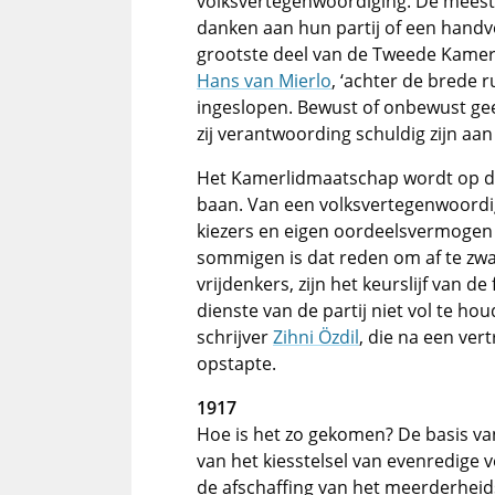
volksvertegenwoordiging. De meeste
danken aan hun partij of een handvo
grootste deel van de Tweede Kamer
Hans van Mierlo
, ‘achter de brede r
ingeslopen. Bewust of onbewust gee
zij verantwoording schuldig zijn aan 
Het Kamerlidmaatschap wordt op die
baan. Van een volksvertegenwoordi
kiezers en eigen oordeelsvermogen c
sommigen is dat reden om af te zwaa
vrijdenkers, zijn het keurslijf van de
dienste van de partij niet vol te h
schrijver
Zihni Özdil
, die na een v
opstapte.
1917
Hoe is het zo gekomen? De basis van 
van het kiesstelsel van evenredige
de afschaffing van het meerderheidss