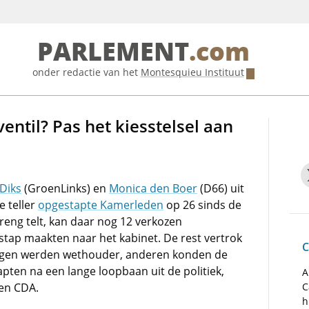
PARLEMENT
.com
onder redactie van het
Montesquieu Instituut
ntil? Pas het kiesstelsel aan
 Diks
(GroenLinks) en
Monica den Boer
(D66) uit
 teller
opgestapte Kamerleden
op 26 sinds de
reng telt, kan daar nog 12 verkozen
stap maakten naar het kabinet. De rest vertrok
C
gen werden wethouder, anderen konden de
pten na een lange loopbaan uit de politiek,
A
 en CDA.
C
h