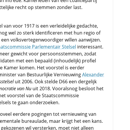
 hun intrede. Kamerleden van een coalitiepartij
elijke recht op stemmen zonder last.
l van voor 1917 is een verleidelijke gedachte,
 nog wel zo sterk identificeren met hun regio of
 een volksvertegenwoordiger willen aanwijzen.
aatscommissie Parlementair Stelsel
interessant.
et meer gewicht voor persoonsstemmen, zodat
idaten met een bepaald (inhoudelijk) profiel
e Kamer komen. Het voorstel is eerder
inister van Bestuurlijke Vernieuwing
Alexander
stelsel
uit 2006. Ook stelde D66 een dergelijk
ocratie van Nu
uit 2018. Vooralsnog besloot het
 het voorstel van de Staatscommissie
telsels te gaan onderzoeken.
s zoveel eerdere pogingen tot vernieuwing van
tementale bureaulade, maar krijgt het een kans.
gekozenen wil versterken, moet niet alleen