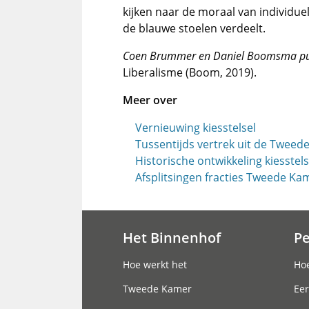
kijken naar de moraal van individu
de blauwe stoelen verdeelt.
Coen Brummer en Daniel Boomsma pu
Liberalisme (Boom, 2019).
Meer over
Vernieuwing kiesstelsel
Tussentijds vertrek uit de Tweed
Historische ontwikkeling kiesstels
Afsplitsingen fracties Tweede Ka
Het Binnenhof
P
Hoofdnavigatie
Hoe werkt het
Hoe
Tweede Kamer
Eer