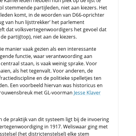
 Kamerleden hebben hun plek op de lijst te
l stemmende partijleden, niet aan kiezers. Het
leden komt, in de woorden van D66-oprichter
ug van hun lijsttrekker’ het parlement
ft dat volksvertegenwoordigers het gevoel dat
de partij(top), niet aan de kiezers.
 manier vaak gezien als een interessante
gende functie, waar verantwoording aan
entraal staan, is vaak weinig sprake. Voor
ien, als het tegenvalt. Voor anderen, de
 fractiediscipline en de politieke spelletjes ten
ouden. Een voorbeeld hiervan was historicus en
ertrouwensbreuk met GL-voorman
Jesse Klaver
de praktijk van dit systeem ligt bij de invoering
 vertegenwoordiging in 1917. Weliswaar ging met
telsel (het districtenstelsel) elke stem