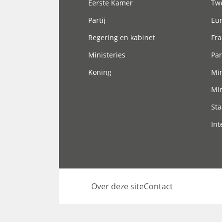
Eerste Kamer
Tw
Partij
Eu
Regering en kabinet
Fra
Ministeries
Par
Koning
Min
Min
Sta
Int
Over deze site
Contact
Footer