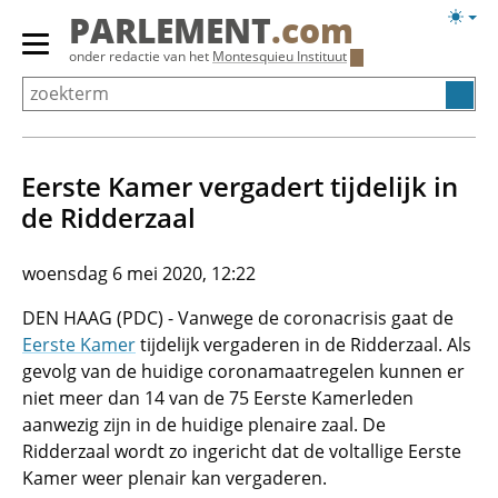
Overslaan
Licht
PARLEMENT
.com
en
weerg
Primair
onder redactie van het
Montesquieu Instituut
naar
menu
de
tonen/verbergen
inhoud
gaan
Eerste Kamer vergadert tijdelijk in
de Ridderzaal
woensdag 6 mei 2020, 12:22
DEN HAAG (PDC) - Vanwege de coronacrisis gaat de
Eerste Kamer
tijdelijk vergaderen in de Ridderzaal. Als
gevolg van de huidige coronamaatregelen kunnen er
niet meer dan 14 van de 75 Eerste Kamerleden
aanwezig zijn in de huidige plenaire zaal. De
Ridderzaal wordt zo ingericht dat de voltallige Eerste
Kamer weer plenair kan vergaderen.