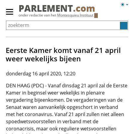
Overslaan
Licht
PARLEMENT
.com
en
weerg
Primair
onder redactie van het
Montesquieu Instituut
naar
menu
de
tonen/verbergen
inhoud
gaan
Eerste Kamer komt vanaf 21 april
weer wekelijks bijeen
donderdag 16 april 2020, 12:20
DEN HAAG (PDC) - Vanaf dinsdag 21 april zal de Eerste
Kamer in beginsel weer wekelijks in plenaire
vergadering bijeenkomen. De vergaderingen van de
Senaat waren aanvankelijk opgeschort in verband
met het coronavirus. Vanaf 21 april zullen niet alleen
spoedwetsvoorstellen in verband met de
coronacrisis, maar ook reguliere wetsvoorstellen