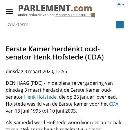
Overslaan
Licht
PARLEMENT
.com
en
weerg
Primair
onder redactie van het
Montesquieu Instituut
naar
menu
de
tonen/verbergen
inhoud
gaan
Eerste Kamer herdenkt oud-
senator Henk Hofstede (CDA)
dinsdag 3 maart 2020, 13:55
DEN HAAG (PDC) - In de plenaire vergadering van
dinsdag 3 maart herdacht de Eerste Kamer oud-
senator
Henk Hofstede
, die op 25 januari overleed.
Hofstede was lid van de Eerste Kamer voor het
CDA
van 13 juni 1995 tot 10 juni 2003.
Als Kamerlid werd Hofstede woordvoerder op sociale
zaken. Ook sprak hij zich regelmatig uit over